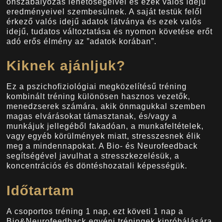
önszabályozás lehetőségeivel és ezek valós idejű
eredményeivel szembesülnek. A saját testük felől
érkező valós idejű adatok látványa és ezek valós
idejű, tudatos változtatása és nyomon követése erőt
adó erős élmény az ”adatok korában”.
Kiknek ajánljuk?
Ez a pszichofiziológiai megközelítésű tréning
kombinált tréning különösen hasznos vezetők,
menedzserek számára, akik önmagukkal szemben
magas elvárásokat támasztanak, és/vagy a
munkájuk jellegéből fakadóan, a munkafeltételek,
vagy egyéb körülmények miatt, stresszesnek élik
meg a mindennapokat. A Bio- és Neurofeedback
segítségével javulhat a stresszkezelésük, a
koncentrációs és döntéshozatali képességük.
Időtartam
A csoportos tréning 1 nap, ezt követi 1 nap a
Bio&Neurofeedback egyéni tréningek kipróbálására.