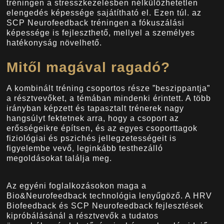
tréningen a stresszkezelésben nélkülözhetetlen
elengedés képessége sajátítható el. Ezen túl. az
SCP Neurofeedback tréningen a fókuszálási
képessége is fejleszthető, mellyel a személyes
hatékonyság növelhető.
Mitől magával ragadó?
A kombinált tréning csoportos része ”beszippantja”
a résztvevőket, a témában mindenki érintett. A több
irányban képzett és tapasztalt trénerek nagy
hangsúlyt fektetnek arra, hogy a csoport az
erősségeikre építsen, és az egyes csoporttagok
fiziológiai és pszichés jellegzetességeit is
figyelembe vevő, leginkább testhezálló
megoldásokat találja meg.
Az egyéni foglalkozásokon maga a
Bio&Neurofeedback technológia lenyűgöző. A HRV
Biofeedback és SCP Neurofeedback fejlesztések
kipróbálásánál a résztvevők a tudatos