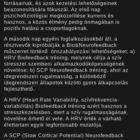
forrásainak, és azok kezelési lehetőségeinek
beazonosítására fókuszál. Az első nap
pszichofiziológiai megközelítése kurrens és
hasznos, a közös élmény pedig önmagában is
pozitív hatású a csoporttagoknak.
A második nap egyéni foglalkozásokból áll, a
résztvevők kipróbálják a Bio&Neurofeedback
műszerrel történő önszabályozási lehetőségeket: a)
HRV Biofeedback tréning, melynek célja a szív
stresszel szembeni alkalmazkodóképességének
növelése; b) SCP Neurofeedback tréning, ahol az
idegrendszeri rugalmasság, a különböző
idegrendszeri állapotok közötti gyors átkapcsolás
fejleszthető.
A HRV (Heart Rate Variability, szívfrekvencia-
variabilitás) Biofeedback tréning azért hasznos a
stresszkezelésben, mert a szív rugalmasságának
növelése érhető el vele. A HRV érték a várható
élettartam egyik legfontosabb mutatója.
A SCP (Slow Cortical Potential) Neurofeedback