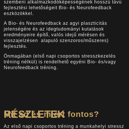
szembeni alkalmazkodóképességének hosszú távú
fejlesztési lehetőségeit Bio- és Neurofeedback
eszközökkel.
A Bio- és Neurofeedback az agyi plaszticitás
jelenségére és az idegtudományi kutatások
eredményeire építő, valós idejű mérésen és
visszajelzésen alapuló szenzoros/műszeres)
fejlesztés.
Önmagában (első napi csoportos stresszkezelés
tréning nélkül) is rendelhető egyéni Bio- és/vagy
Neurofeedback tréning.
RÉSZLETEK
Mit ad és miért fontos?
Az első napi csoportos tréning a munkahelyi stressz